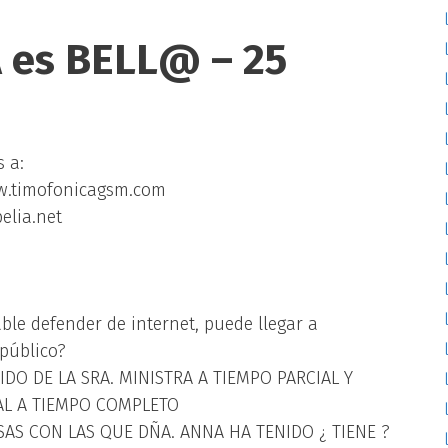
 es BELL@ – 25
s a:
w.timofonicagsm.com
elia.net
ble defender de internet, puede llegar a
público?
O DE LA SRA. MINISTRA A TIEMPO PARCIAL Y
AL A TIEMPO COMPLETO
AS CON LAS QUE DÑA. ANNA HA TENIDO ¿ TIENE ?