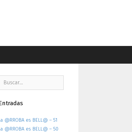
Buscar:
Entradas
la @RROBA es BELL@ – 51
la @RROBA es BELL@ – 50