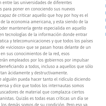
 entre las universidades de diferentes
as para poner en conociendo sus nuevos
capaz de criticar aquello que hoy por hoy es el
 de la economia americana, y esta siendo de la
oder mantenerla gente especialida en aquello
en tecnologías de la información donde entrar
atica y telecomunicaciones y que todos los países
it de «viciosos» que se pasan horas delante de un
en sus conocimientos de la red, esos
erán empleados por los gobiernos por impulsar
eneficiando a todos, incluso a aquellos que sólo
t tan ácidamente y destructivamente.
 alguién pueda hacer tanto el ridículo diciendo
piensa y dice que todos los internautas somos
buscadores de material que complazca ciertos
nistas. Quizás es todas esas críticas un día se
os los demás somos de su condición. Pero eso ya