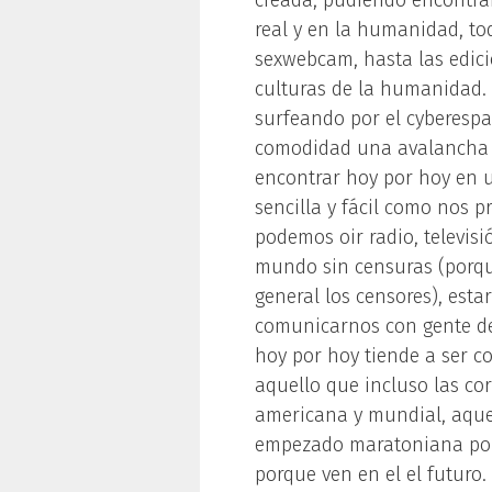
creada, pudiendo encontrar
real y en la humanidad, to
sexwebcam, hasta las edicio
culturas de la humanidad. 
surfeando por el cyberespa
comodidad una avalancha d
encontrar hoy por hoy en u
sencilla y fácil como nos p
podemos oir radio, televisi
mundo sin censuras (porque
general los censores), esta
comunicarnos con gente de
hoy por hoy tiende a ser co
aquello que incluso las co
americana y mundial, aque
empezado maratoniana por 
porque ven en el el futuro. 