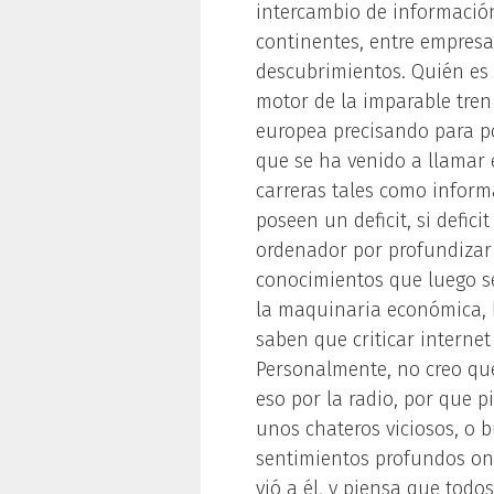
intercambio de información
continentes, entre empres
descubrimientos. Quién es 
motor de la imparable tren
europea precisando para p
que se ha venido a llamar 
carreras tales como inform
poseen un deficit, si defic
ordenador por profundizar 
conocimientos que luego s
la maquinaria económica, b
saben que criticar interne
Personalmente, no creo que
eso por la radio, por que 
unos chateros viciosos, o 
sentimientos profundos ona
vió a él, y piensa que tod