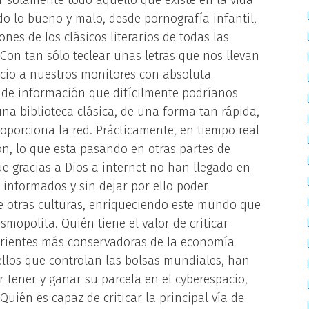
 sólamente todo aquello que existe en la vida
do lo bueno y malo, desde pornografía infantil,
nes de los clásicos literarios de todas las
Con tan sólo teclear unas letras que nos llevan
cio a nuestros monitores con absoluta
e información que difícilmente podríanos
na biblioteca clásica, de una forma tan rápida,
roporciona la red. Prácticamente, en tiempo real
ón, lo que esta pasando en otras partes de
 gracias a Dios a internet no han llegado en
r informados y sin dejar por ello poder
 otras culturas, enriqueciendo este mundo que
smopolita. Quién tiene el valor de criticar
rrientes más conservadoras de la economía
llos que controlan las bolsas mundiales, han
tener y ganar su parcela en el cyberespacio,
Quién es capaz de criticar la principal vía de