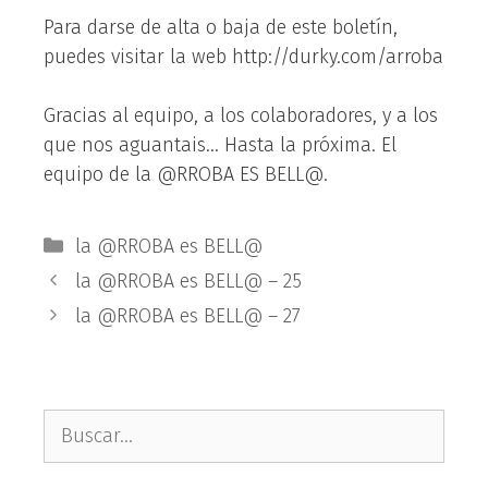
Para darse de alta o baja de este boletín,
puedes visitar la web http://durky.com/arroba
Gracias al equipo, a los colaboradores, y a los
que nos aguantais… Hasta la próxima. El
equipo de la @RROBA ES BELL@.
Categorías
la @RROBA es BELL@
la @RROBA es BELL@ – 25
la @RROBA es BELL@ – 27
Buscar: