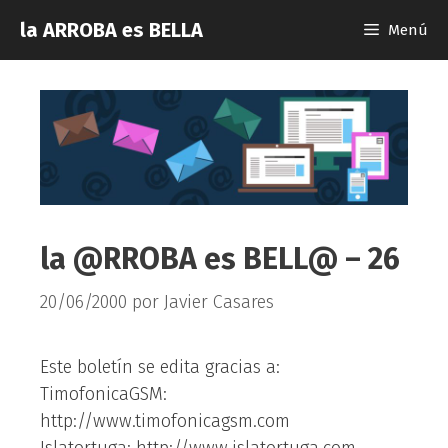
Saltar
la ARROBA es BELLA
Menú
al
contenido
la @RROBA es BELL@ – 26
20/06/2000
por
Javier Casares
Este boletín se edita gracias a:
TimofonicaGSM:
http://www.timofonicagsm.com